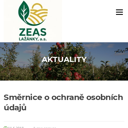
Přeskočit
na
Menu
obsah
AKTUALITY
Směrnice o ochraně osobních
údajů