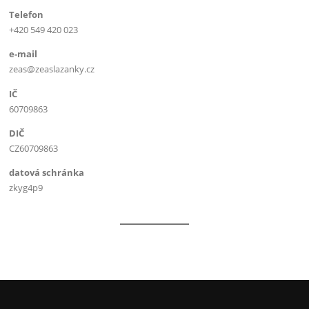
Telefon
+420 549 420 023
e-mail
zeas@zeaslazanky.cz
IČ
60709863
DIČ
CZ60709863
datová schránka
zkyg4p9