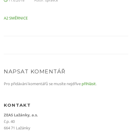
11.6.2018
Autor:
spravce
A2 SMĚRNICE
NAPSAT KOMENTÁŘ
Pro přidávání komentářů se musíte nejdříve
přihlásit
.
KONTAKT
ZEAS Lažánky, a.s.
č.p. 40
664 71 Lažánky